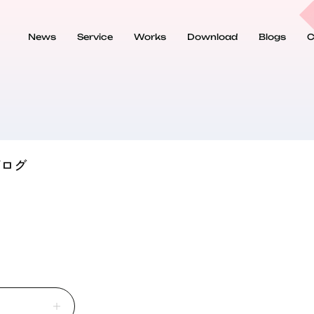
News
Service
Works
Download
Blogs
C
Marketeing
Media Creative & Relation
ブログ