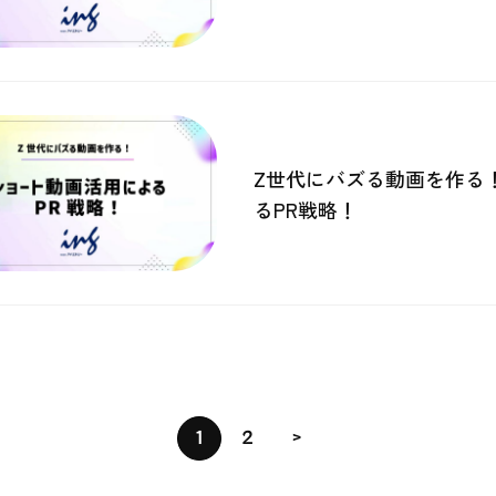
Z世代にバズる動画を作る
るPR戦略！
1
2
>