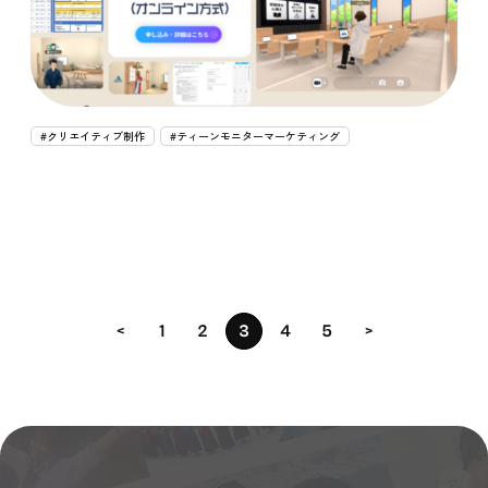
#クリエイティブ制作
#ティーンモニターマーケティング
<
1
2
3
4
5
>