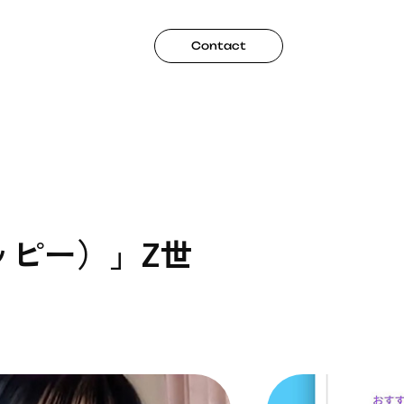
Contact
ompany
Recruit
ッピー）」Z世