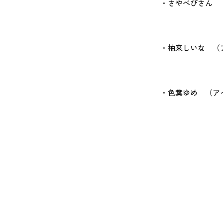
・さやべびさん
・柚来しいな （
・色葉ゆめ （ア