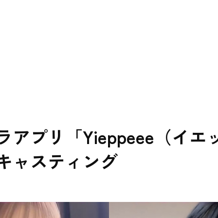
News
Service
Works
Download
Blogs
C
Marketeing
Media Creative & Relation
アプリ「Yieppeee（イエ
キャスティング