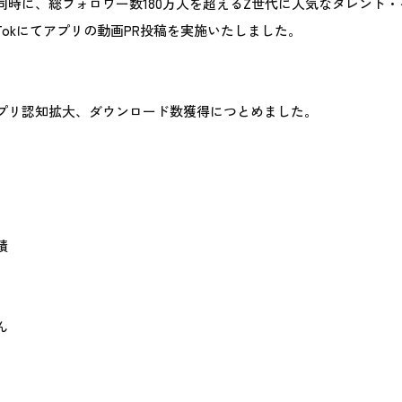
同時に、総フォロワー数180万人を超えるZ世代に人気なタレント
kTokにてアプリの動画PR投稿を実施いたしました。
プリ認知拡大、ダウンロード数獲得につとめました。
績
ん