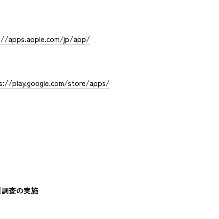
://apps.apple.com/jp/app/
s://play.google.com/store/apps/
量調査の実施