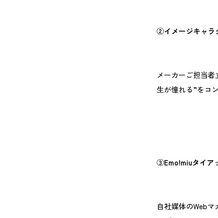
②イメージキャラ
メーカーご担当者
生が憧れる”をコ
③Emo!miuタ
自社媒体のWebマ