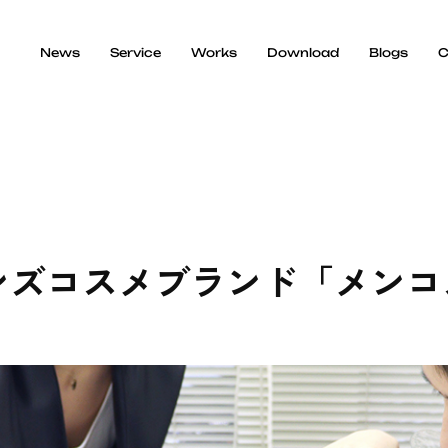
News
Service
Works
Download
Blogs
C
Marketeing
Media Creative & Relation
ンズコスメブランド「メンコ