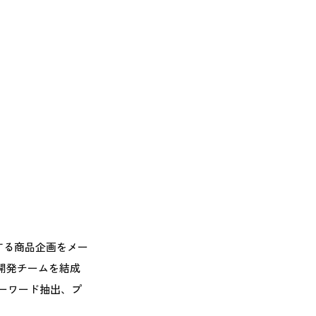
する商品企画をメー
に開発チームを結成
ーワード抽出、プ
。