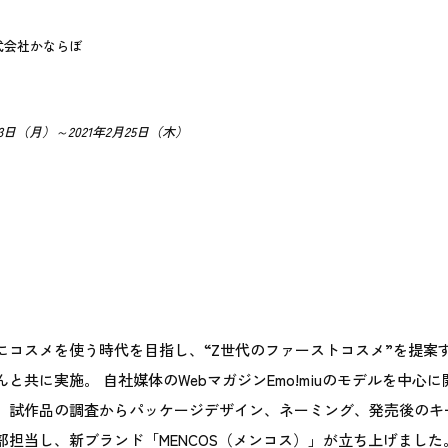
式会社かならぼ
3日（月）～2021年2月25日（木）
にコスメを使う時代を目指し、“Z世代のファーストコスメ”を提案
と共に実施。 自社媒体のWebマガジンEmo!miuのモデルを中心
。試作品の調査からパッケージデザイン、ネーミング、発売後のキ
部担当し、新ブランド「MENCOS（メンコス）」が立ち上げました