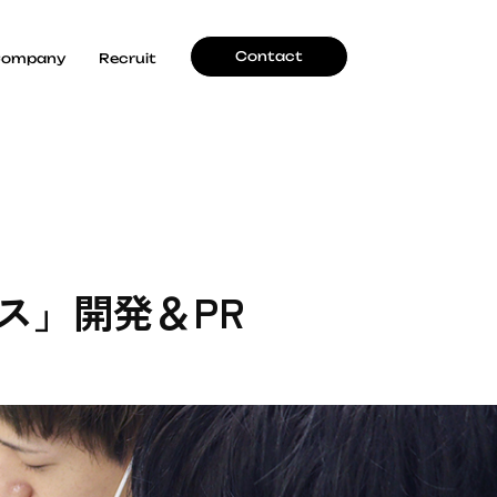
Contact
ompany
Recruit
ス」開発＆PR