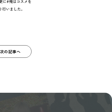
更に#俺はコスメを
創り行いました。
次の記事へ