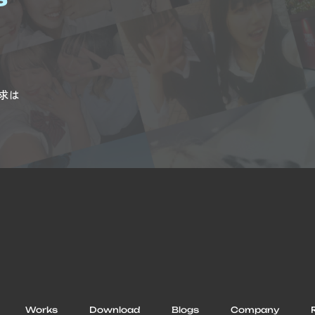
求は
Works
Download
Blogs
Company