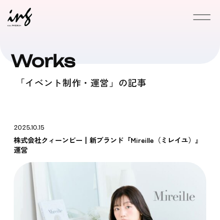
Works
News
「イベント制作・運営」の記事
Service
Works
2025.10.15
株式会社クィーンビー┃新ブランド『Mireille（ミレイユ）』
運営
Download
Blogs
Company