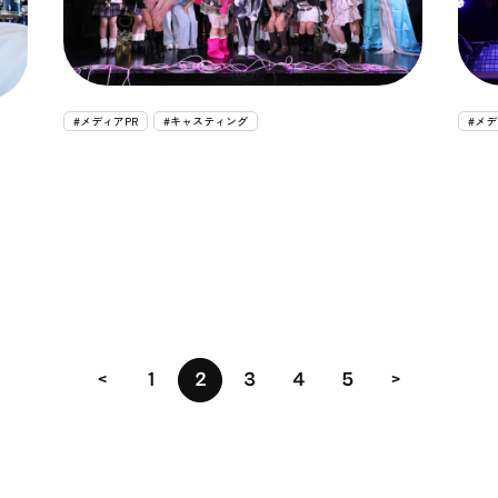
#メディアPR
#キャスティング
#メデ
<
1
2
3
4
5
>