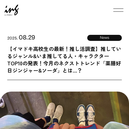
08.29
News
2025.
News
【イマドキ高校生の最新！推し活調査】推してい
るジャンル&いま推してる人・キャラクター
Service
TOP10の発表！今月のネクストトレンド「薬膳好
日ジンジャー&ソーダ」とは…？
Works
Download
Blogs
Company